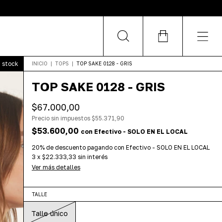
n stock
INICIO
|
TOPS
|
TOP SAKE 0128 - GRIS
TOP SAKE 0128 - GRIS
$67.000,00
Precio sin impuestos
$55.371,90
$53.600,00
con
Efectivo - SOLO EN EL LOCAL
20% de descuento
pagando con Efectivo - SOLO EN EL LOCAL
3
x
$22.333,33
sin interés
Ver más detalles
TALLE
Talle único