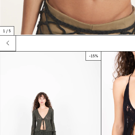
1
/
5
-
15
%